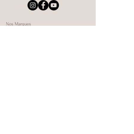
Nos Marques
Accessoires
Témoignages
Contact
Guide des Tailles
Mentions Légales
Politique de Confidentialité
Modes de Paiement
FAQ
Facebook
Instagram