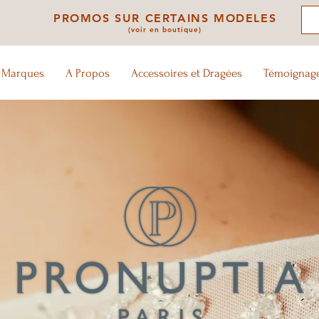
PROMOS SUR CERTAINS MODELES
(voir en boutique)
 Marques
A Propos
Accessoires et Dragées
Témoignag