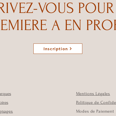
RIVEZ-VOUS POUR
REMIERE A EN PROF
Inscription
arques
Mentions Légales
oires
Politique de Confide
gnages
Modes de Paiement